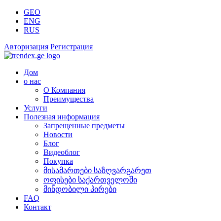
GEO
ENG
RUS
Авторизация
Регистрация
Дом
о нас
О Компания
Преимущества
Услуги
Полезная информация
Запрещенные предметы
Новости
Блог
Видеоблог
Покупка
მისამართები საზღვარგარეთ
ოფისები საქართველოში
მინდობილი პირები
FAQ
Контакт